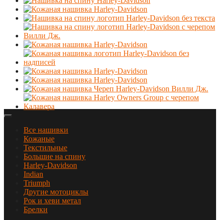
Все нашивки
Кожаные
Текстильные
Большие на спину
Harley-Davidson
Indian
Triumph
Другие мотоциклы
Рок и хеви метал
Брелки