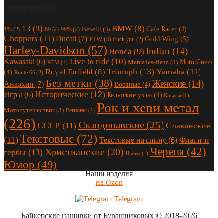
Метки товаров
13
(9)
BMW
(8)
Cafe Racer
(4)
Benelli
(3)
1%
(2)
69
(2)
99%
(2)
Choppers
(11)
Ducati
(7)
Gold Wing
(5)
FTW
(3)
Fuck you
(2)
Harley-Davidson
(57)
Indian
(14)
Honda
(9)
Live to ride
(10)
Kawasaki
(6)
Moto Guzzi
Mercedes-Benz
(3)
KTM
(1)
Triumph
(13)
Yamaha
(11)
Royal Enfield
(8)
(4)
Route 66
(2)
Без метки
(38)
Женские
(14)
Анархия
(7)
Военные
(4)
Исторические
(12)
Игры
(6)
Кельтские узлы
(4)
Крылья
(1)
Рок и хеви метал
Мотопутешествия
(3)
Регионы
(2)
(226)
Скандинавские
(25)
СССР
(11)
Славянские
Текстовые
(72)
(11)
Флаги и
Текстовые на спину
(6)
Черепа
(42)
Христианские
(20)
гербы
(13)
Цветы
(1)
Юмор
(49)
Наши изделия
на Ozon
Telegram
Байкерские нашивки от Бурашниковых
© 2018-2026